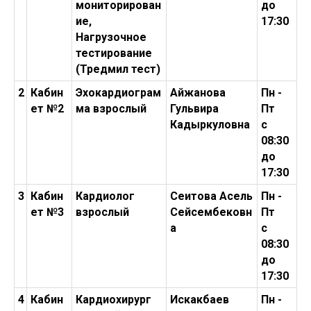
мониторирован
до
ие,
17:30
Нагрузочное
тестирование
(Тредмил тест)
2
Кабин
Эхокардиограм
Айжанова
Пн -
ет №2
ма взрослый
Гульвира
Пт
Кадыркуловна
с
08:30
до
17:30
3
Кабин
Кардиолог
Сеитова Асель
Пн -
ет №3
взрослый
Сейсембековн
Пт
а
с
08:30
до
17:30
4
Кабин
Кардиохирург
Искакбаев
Пн -