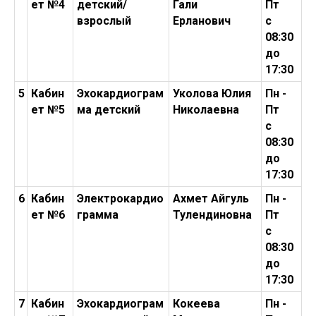
ет №4
детский/
Гали
Пт
взрослый
Ерланович
с
08:30
до
17:30
5
Кабин
Эхокардиограм
Уколова Юлия
Пн -
ет №5
ма детский
Николаевна
Пт
с
08:30
до
17:30
6
Кабин
Электрокардио
Ахмет Айгуль
Пн -
ет №6
грамма
Тулендиновна
Пт
с
08:30
до
17:30
7
Кабин
Эхокардиограм
Кокеева
Пн -