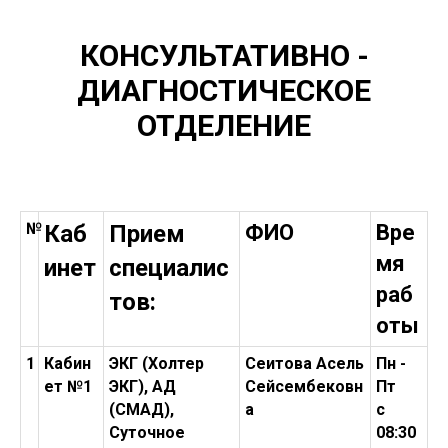
КОНСУЛЬТАТИВНО -
ДИАГНОСТИЧЕСКОЕ
ОТДЕЛЕНИЕ
№
Каб
Прием
ФИО
Вре
мя
инет
специалис
раб
тов:
оты
1
Кабин
ЭКГ (Холтер
Сеитова Асель
Пн -
ет №1
ЭКГ), АД
Сейсембековн
Пт
(СМАД),
а
с
Суточное
08:30