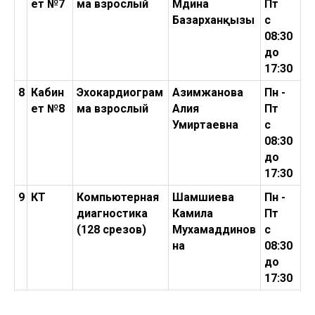
ет №7
ма взрослый
Мәдина
Пт
Базарханқызы
с
08:30
до
17:30
8
Кабин
Эхокардиограм
Азимжанова
Пн -
ет №8
ма взрослый
Алия
Пт
Умиртаевна
с
08:30
до
17:30
9
КТ
Компьютерная
Шамшиева
Пн -
диагностика
Камила
Пт
(128 срезов)
Мухамаддинов
с
на
08:30
до
17:30