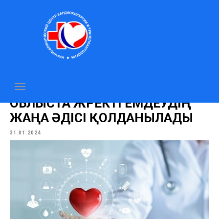
Мақалалар
ОБЛЫСТА ЖҮРЕКТІ ЕМДЕУДІҢ
ЖАҢА ӘДІСІ ҚОЛДАНЫЛАДЫ
31.01.2024