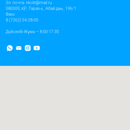
Эл. почта:
nkckt@mail.ru
080000, ҚР, Тараз қ., Абай даң., 196/1
Факс
8 (7262) 54-28-00
Дүйсенбі-Жұма — 8:00-17:30