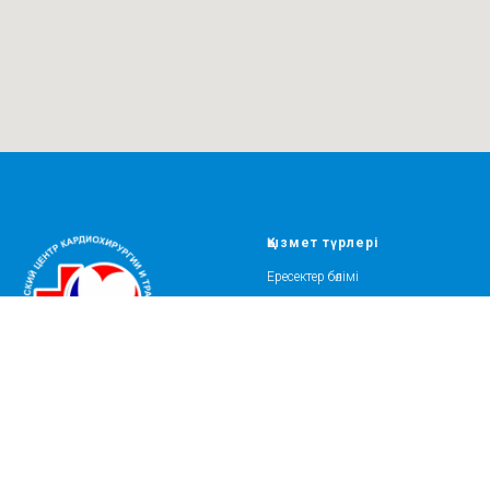
Қызмет түрлері
Ересектер бөлімі
Балалар бөлімі
Диагностика
2007 ҒККТО
Клиника
Пациентерге
Біз туралы
Жаңалықтар